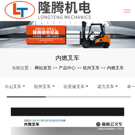
内燃叉车
网站首页
产品中心
杭州叉车
内燃叉车
当前位置：
>>
>>
>>
斗山叉车
杭州叉车
比亚迪叉车
诺力叉车
卓