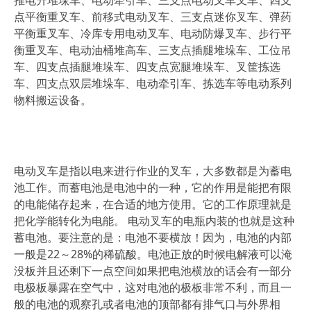
推电升堆垛车、电动牵引车、三支点电动叉车叉车、四支
点平衡重叉车、前移式电动叉车、三支点迷你叉车、弹药
平衡重叉车、冷库专用电动叉车、电动防爆叉车、步行平
衡重叉车、电动油桶堆高车、三支点插腿堆垛车、工位吊
车、四支点插腿堆垛车、四支点宽腿堆垛车、叉筐拣选
车、四支点双层堆垛车、电动牵引车、拣选车等电动系列
物料搬运设备。
电动叉车是指以电来进行作业的叉车，大多数都是为蓄电
池工作。而蓄电池是电池中的一种，它的作用是能把有限
的电能储存起来，在合适的地方使用。它的工作原理就是
把化学能转化为电能。 电动叉车的电瓶内装的也就是这种
蓄电池。要注意的是：电池不要横放！因为，电池的内部
一般是22～28%的稀硫酸。电池正放的时候电解液可以淹
没板并且还剩下一点空间如果把电池横放的话会有一部分
电极板暴露在空气中，这对电池的极板非常不利，而且一
般的电池的观察孔或者电池的顶部都有排气口与外界相