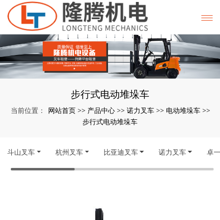
步行式电动堆垛车
网站首页
产品中心
诺力叉车
电动堆垛车
当前位置：
>>
>>
>>
>>
步行式电动堆垛车
斗山叉车
杭州叉车
比亚迪叉车
诺力叉车
卓