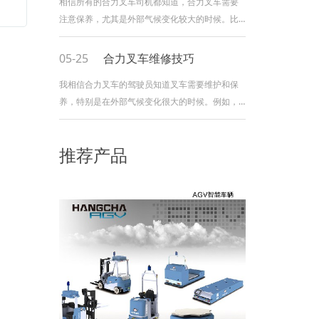
相信所有的合力叉车司机都知道，合力叉车需要
注意保养，尤其是外部气候变化较大的时候。比
如夏天和秋天，叉车要特别注意保养。
一、合力叉车车辆外部维护: 夏秋两季，
05-25
合力叉车维修技巧
早晚露水会比较多，合力叉车外面往往很湿。如
我相信合力叉车的驾驶员知道叉车需要维护和保
果车身有划痕，很容易受潮生锈。因此，如果合
养，特别是在外部气候变化很大的时候。例如，
力叉车外部有划痕，应及时进行油漆处理，以避
在夏季和秋季，应特别小心叉车。 1.合力
免划痕受潮生锈。因为我们无法控制天气，雨水
叉车的外部维护： 在夏季和秋季，清晨
腐蚀，阳光直射等。会对叉车产生影响，所以做
推荐产品
和黄昏会有更多的露水，合力叉车的外部经常很
好合力叉车
潮湿。如果身体被刮擦，很容易受潮和生锈。因
此，一旦合力叉车的外部出现刮痕，应及时进行
喷涂，以免刮痕部位受潮和生锈。由于我们无法
控制天气，雨水腐蚀，直射阳光等会影响叉车，
因此